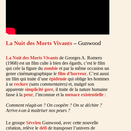
La Nuit des Morts Vivants
–
Gunwood
La Nuit des Morts Vivants
de Georges A. Romero
(1968) est un film culte à bien des égards, c’est le film
qui crée la figure du
zombie
et par la même occasion un
genre cinématographique le
film d’horreur
. C’est aussi
un film qui traite d’une
épidémie
qui oblige les hommes
à se
reclure
(sans commentaires)
et, malgré son
apparente
simplicité gore
, il traite de la nature humaine
fasse à la
peur
, l’inconnue et la
menace existentielle
:
Comment réagit-on ? On coopère ? On se déchire ?
Arrive-t-on à maitriser nos peurs ?
Le groupe
Sévrien
Gunwood, avec cette nouvelle
création, relève le
défi
de transposer l’univers de