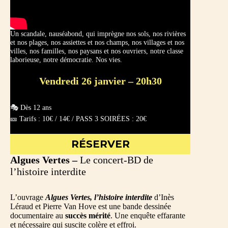
Un scandale, nauséabond, qui imprègne nos sols, nos rivières
et nos plages, nos assiettes et nos champs, nos villages et nos
villes, nos familles, nos paysans et nos ouvriers, notre classe
laborieuse, notre démocratie. Nos vies.
Vendredi 26 janvier – 20h30
🎭 Dès 12 ans
🎫 Tarifs : 10€ / 14€ / PASS 3 SOIRÉES : 20€
RÉSERVER
Algues Vertes –
Le concert-BD de
l’histoire interdite
L’ouvrage
Algues Vertes, l’histoire interdite
d’Inès
Léraud et Pierre Van Hove est une bande dessinée
documentaire au
succès mérité
. Une enquête effarante
et nécessaire qui suscite colère et effroi.