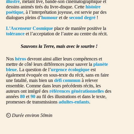
illustré
, mêlant live, bande-son cinématographique et
dessins animés tirés du livre-disque. Cette
histoire
poétique
, à l’interprétation joyeuse, est servie par des
dialogues pleins d’
humour
et de
second degré
!
L’Ascenseur Cosmique
place de manière positive la
tolérance
et l’acceptation de l’autre au centre du récit.
Sauvons la Terre, mais avec le sourire !
Nos
héros
devront ainsi allier leurs compétences et
mettre de côté leurs différences pour sauver la
planète
bleue
. La question de l’
urgence écologique
est
également évoquée en sous-texte du récit, sans en faire
une fatalité, mais bien un
défi commun
à relever
ensemble. Comme dans leurs précédents récits, les
auteurs ont intégré des
références générationnelles
des
années
80
et
90
au fil des illustrations et dans le texte,
promesses de transmissions
adultes-enfants
.
⏲️
Durée environ 50min