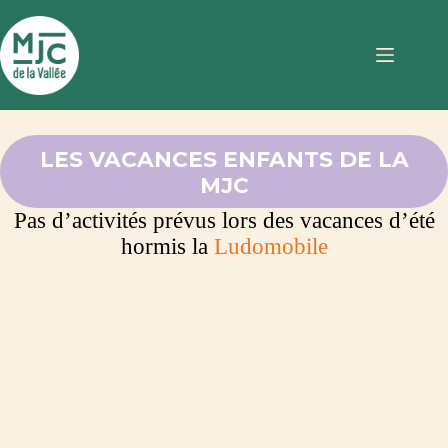
Passer
au
contenu
LES VACANCES ENFANTS DE LA
MJC
Pas d’activités prévus lors des vacances d’été
hormis la
Ludomobile