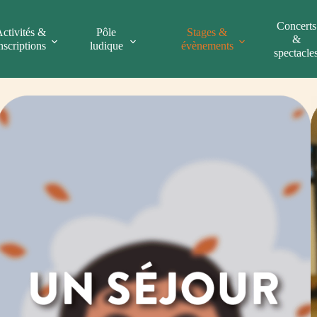
Concerts
ctivités &
Pôle
Stages &
&
nscriptions
ludique
évènements
spectacle